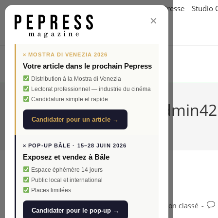
Skip
Accueil
Nos valeurs
Qui sommes-nous ?
Presse
Studio 
to
✕
content
× MOSTRA DI VENEZIA 2026
Votre article dans le prochain Pepress
Distribution à la Mostra di Venezia
Lectorat professionnel — industrie du cinéma
Candidature simple et rapide
Auteur/autrice :
admin42
Candidater pour un article →
Cet auteur a écrit 2 articles
× POP-UP BÂLE · 15–28 JUIN 2026
Exposez et vendez à Bâle
Espace éphémère 14 jours
Boutique en ligne
Public local et international
Places limitées
Auteur/autrice
Publication
Post
Co
admin4210
17 avril 2026
Non classé
Candidater pour le pop-up →
de
publiée :
category:
de