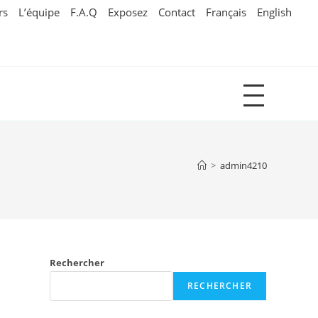
rs
L’équipe
F.A.Q
Exposez
Contact
Français
English
Main
Menu
>
admin4210
Rechercher
RECHERCHER