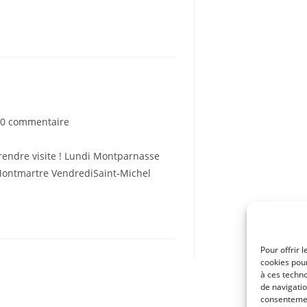
lication :
mmentaires
0 commentaire
rendre visite ! Lundi Montparnasse
lication :
Montmartre VendrediSaint-Michel
Pour offrir 
cookies pour
à ces techn
de navigatio
consentement