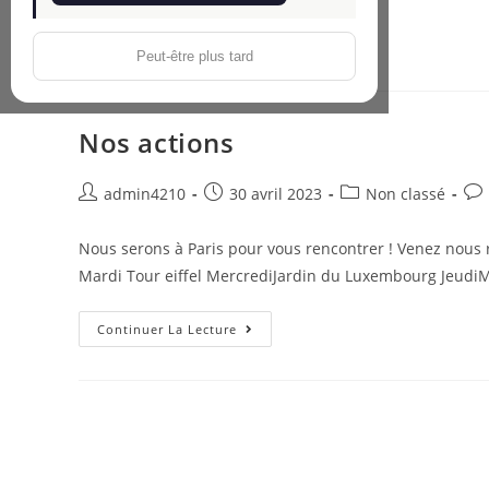
la
la
publication :
Boutique
pub
Continuer La Lecture
En
Peut-être plus tard
Ligne
Nos actions
Auteur/autrice
Publication
Post
Co
admin4210
30 avril 2023
Non classé
de
publiée :
category:
de
la
la
Nous serons à Paris pour vous rencontrer ! Venez nous 
publication :
pub
Mardi Tour eiffel MercrediJardin du Luxembourg Jeudi
Nos
Continuer La Lecture
Actions