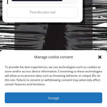
Peut-être plus tard
Manage cookie consent
To provide the best experiences, we use technologies such as cookies to
store and/or access device information. Consenting to these technologies
will allow us to process data such as browsing behavior or unique IDs on
this site. Failure to consent or withdrawing consent may adversely affect
Contact : info@pepeuf.com
certain features and functions.
Accept